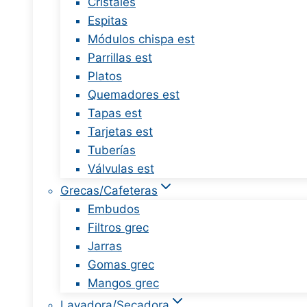
Cristales
Espitas
Módulos chispa est
Parrillas est
Platos
Quemadores est
Tapas est
Tarjetas est
Tuberías
Válvulas est
Grecas/Cafeteras
Embudos
Filtros grec
Jarras
Gomas grec
Mangos grec
Lavadora/Secadora