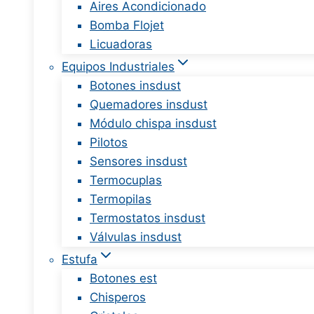
Aires Acondicionado
Bomba Flojet
Licuadoras
Equipos Industriales
Botones insdust
Quemadores insdust
Módulo chispa insdust
Pilotos
Sensores insdust
Termocuplas
Termopilas
Termostatos insdust
Válvulas insdust
Estufa
Botones est
Chisperos