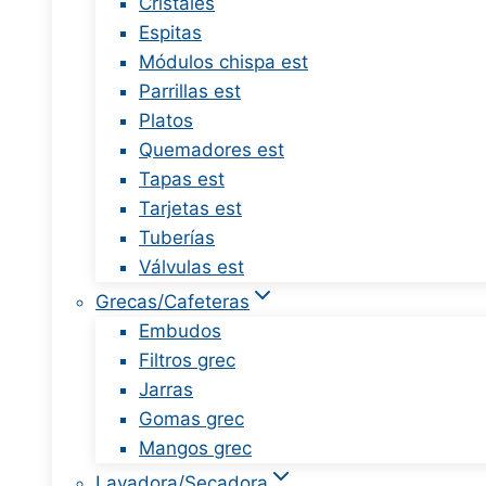
Cristales
Espitas
Módulos chispa est
Parrillas est
Platos
Quemadores est
Tapas est
Tarjetas est
Tuberías
Válvulas est
Grecas/Cafeteras
Embudos
Filtros grec
Jarras
Gomas grec
Mangos grec
Lavadora/Secadora