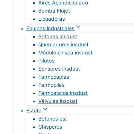
Aires Acondicionado
Bomba Flojet
Licuadoras
Equipos Industriales
Botones insdust
Quemadores insdust
Módulo chispa insdust
Pilotos
Sensores insdust
Termocuplas
Termopilas
Termostatos insdust
Válvulas insdust
Estufa
Botones est
Chisperos