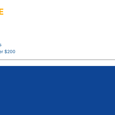
E
s
ver $200